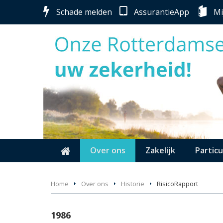
Schade melden
AssurantieApp
Mi
Over ons
Zakelijk
Particu
Home
Over ons
Historie
RisicoRapport
1986