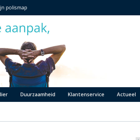
jn polismap
lier
Duurzaamheid
Klantenservice
Actueel