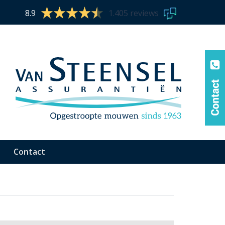
8.9
1.405 reviews
Contact