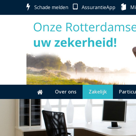
Schade melden
AssurantieApp
Mi
Over ons
Zakelijk
Particu