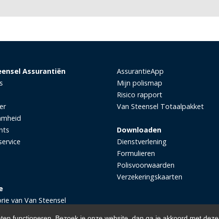
eensel Assurantiën
AssurantieApp
s
Mijn polismap
Risico rapport
er
Van Steensel Totaalpakket
amheid
nts
Downloaden
service
Dienstverlening
Formulieren
Polisvoorwaarden
Verzekeringskaarten
e
orie van Van Steensel
aten functioneren. Bezoek je onze website, dan ga je akkoord met deze