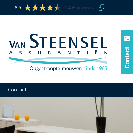
8.9
1.405 reviews
Contact