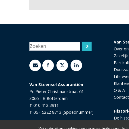
Van St
Over on
Zakelijk
Particuli
Duurza
Life eve
Klanten
Van Steensel Assurantiën
Q & A
Pr. Pieter Christiaanstraat 61
Contact
3066 TB
Rotterdam
T
010 412 3911
Histori
T
06 - 5222 8713 (Spoednummer)
De hist
Wij gebruiken cookies om onze website goed te l