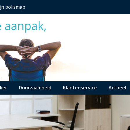
jn polismap
lier
Duurzaamheid
Klantenservice
Actueel