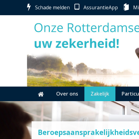
Schade melden
AssurantieApp
Mi
Over ons
Zakelijk
Particu
Beroepsaansprakelijkheidsv