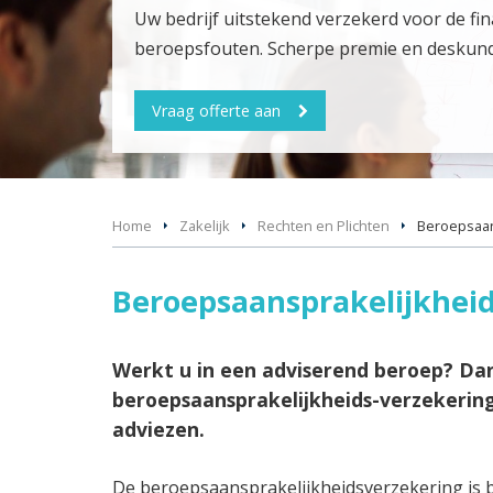
Uw bedrijf uitstekend verzekerd voor de fi
beroepsfouten. Scherpe premie en deskund
Vraag offerte aan
Home
Zakelijk
Rechten en Plichten
Beroeps­aa
Beroepsaansprakelijkhei
Werkt u in een adviserend beroep? Da
beroepsaansprakelijkheids-verzekering
adviezen.
De beroepsaansprakelijkheidsverzekering is be