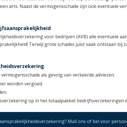
of een arts. Naast de vermogensschade zijn ook eventuele v
jfsaansprakelijkheid
kheidsverzekering voor bedrijven (AVB) alle eventuele aans
akelijkheid! Terwijl grote schades juist vaak ontstaan bij
kheidsverzekering
j vermogensschade als gevolg van verkeerde adviezen.
weer worden vergoed.
den.
verzekering op in het totaalpakket bedrijfsverzekeringen e
nsprakelijkheidsverzekering? Mail ons of bel voor persoon