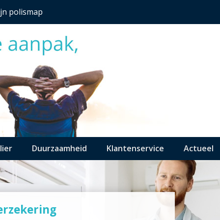
jn polismap
lier
Duurzaamheid
Klantenservice
Actueel
erzekering