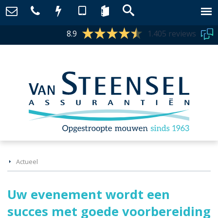
8.9
1.405 reviews
Actueel
Uw evenement wordt een
succes met goede voorbereiding