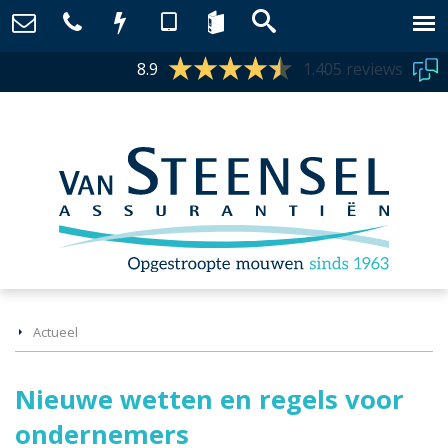
8.9
1.405 reviews
Actueel
Nieuwe wetten en regels voor
ondernemers